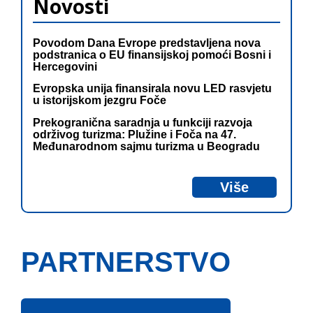
Novosti
Povodom Dana Evrope predstavljena nova
podstranica o EU finansijskoj pomoći Bosni i
Hercegovini
Evropska unija finansirala novu LED rasvjetu
u istorijskom jezgru Foče
Prekogranična saradnja u funkciji razvoja
održivog turizma: Plužine i Foča na 47.
Međunarodnom sajmu turizma u Beogradu
Više
PARTNERSTVO