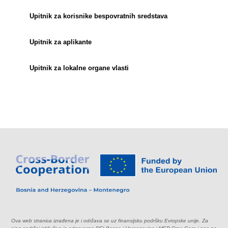
Upitnik za korisnike bespovratnih sredstava
Upitnik za aplikante
Upitnik za lokalne organe vlasti
Ova web stranica izrađena je i održava se uz finansijsku podršku Evropske unije. Za