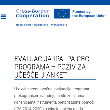
Toggle
navigation
EVALUACIJA IPA-IPA CBC
PROGRAMA – POZIV ZA
UČEŠĆE U ANKETI
U okviru srednjoročne evaluacije programa
prekogranične saradnje među zemljama
korisnicama Instrumenta pretpristupne pomoći
(IPA 2014-2020.) u toku je anketa među