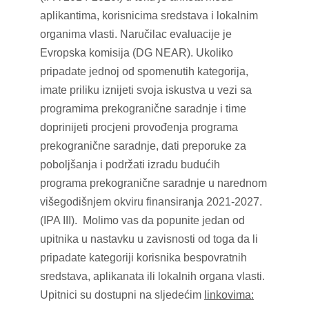
aplikantima, korisnicima sredstava i lokalnim
organima vlasti. Naručilac evaluacije je
Evropska komisija (DG NEAR). Ukoliko
pripadate jednoj od spomenutih kategorija,
imate priliku iznijeti svoja iskustva u vezi sa
programima prekogranične saradnje i time
doprinijeti procjeni provođenja programa
prekogranične saradnje, dati preporuke za
poboljšanja i podržati izradu budućih
programa prekogranične saradnje u narednom
višegodišnjem okviru finansiranja 2021-2027.
(IPA III). Molimo vas da popunite jedan od
upitnika u nastavku u zavisnosti od toga da li
pripadate kategoriji korisnika bespovratnih
sredstava, aplikanata ili lokalnih organa vlasti.
Upitnici su dostupni na sljedećim
linkovima: