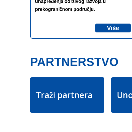
unapređenja održivog razvoja u
prekograničnom području.
Više
PARTNERSTVO
Traži partnera
Uno