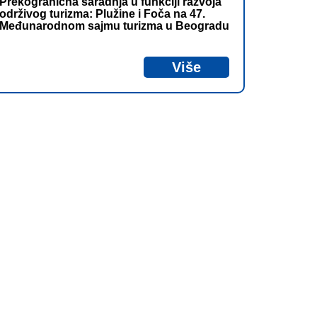
Prekogranična saradnja u funkciji razvoja
održivog turizma: Plužine i Foča na 47.
Međunarodnom sajmu turizma u Beogradu
Više