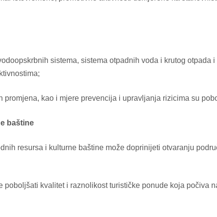
vodoopskrbnih sistema, sistema otpadnih voda i krutog otpada i 
ktivnostima;
 promjena, kao i mjere prevencija i upravljanja rizicima su pob
ne baštine
odnih resursa i kulturne baštine može doprinijeti otvaranju pod
 poboljšati kvalitet i raznolikost turističke ponude koja počiva na