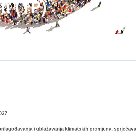
ti (TP)
2027
prilagođavanja i ublažavanja klimatskih promjena, sprječavan