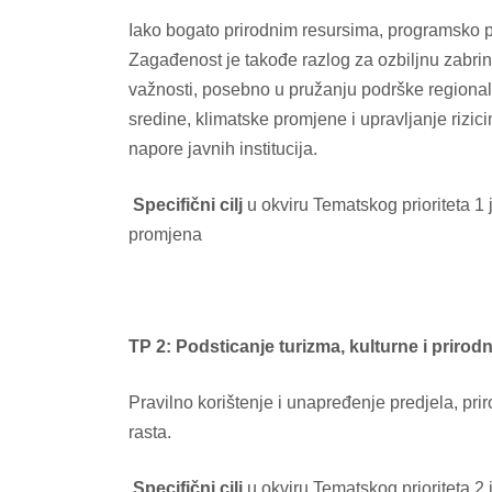
Iako bogato prirodnim resursima, programsko p
Zagađenost je takođe razlog za ozbiljnu zabri
važnosti, posebno u pružanju podrške regionalni
sredine, klimatske promjene i upravljanje rizi
napore javnih institucija.
Specifični cilj
u okviru Tematskog prioriteta 1 
promjena
TP 2: Podsticanje turizma, kulturne i prirod
Pravilno korištenje i unapređenje predjela, pri
rasta.
Specifični cilj
u okviru Tematskog prioriteta 2 j