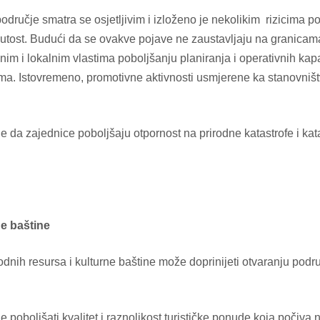
odručje smatra se osjetljivim i izloženo je nekolikim rizicima
nutost. Budući da se ovakve pojave ne zaustavljaju na granicam
m i lokalnim vlastima poboljšanju planiranja i operativnih kapa
cima. Istovremeno, promotivne aktivnosti usmjerene ka stanovni
je da zajednice poboljšaju otpornost na prirodne katastrofe i ka
ne baštine
rodnih resursa i kulturne baštine može doprinijeti otvaranju pod
e poboljšati kvalitet i raznolikost turističke ponude koja počiva na