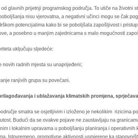
d glavnih prijetnji programskog područja. To utiče na životni s
 poboljšanja nisu vjerovatna, a negativni učinci mogu se čak pog
rškom potencijalima kako bi se poboljšala zapošljivost i pristup
oslove, a posebno u manjim zajednicama s malo mogućnosti zapoš
iteta uključuju sljedeće:
je novih radnih mjesta su unaprijeđeni;
vanje ranjivih grupa su povećani.
prilagođavanja i ublažavanja klimatskih promjena, sprječavan
odručje smatra se osjetljivim i izloženo je nekolikim rizicima
nutost. Budući da se ovakve pojave ne zaustavljaju na granicam
im i lokalnim upravama u poboljšanju planiranja i operativnih k
cima. Istovremeno, promotivne aktivnosti usmjerene ka stanovni