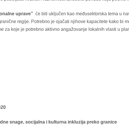
gionalne uprave”
će biti uključen kao međusektorska tema u nav
ranične regije. Potrebno je ojačati njihove kapacitete kako bi m
 za koje je potrebno aktivno angažovanje lokalnih vlasti u plan
020
ne snage, socijalna i kulturna inkluzija preko granice