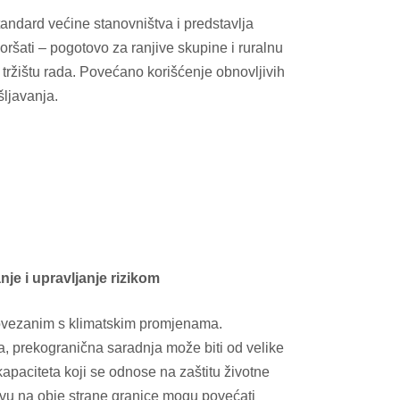
tandard većine stanovništva i predstavlja
oršati – pogotovo za ranjive skupine i ruralnu
 tržištu rada. Povećano korišćenje obnovljivih
ljavanja.
je i upravljanje rizikom
 povezanim s klimatskim promjenama.
a, prekogranična saradnja može biti od velike
apaciteta koji se odnose na zaštitu životne
štvu na obje strane granice mogu povećati