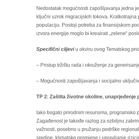
Nedostatak mogućnosti zapošljavanja jedna je o
ključni uzrok migracijskih tokova. Kratkotrajna
populaciju. Postoji potreba za finansijskom pod
izvora energije moglo bi kreairati „zelene“ p
Specifični
ciljevi
u okviru ovog Tematskog prior
– Pristup tržištu rada i okruženje za generisan
– Mogućnosti zapošljavanja i socijalno uključi
TP 2: Zaštita životne okoline, unaprjeđenje 
Iako bogato prirodnim resursima, programsko p
Zagađenost je takođe razlog za ozbiljnu zabri
važnosti, posebno u pružanju podrške regionaln
sredine, klimatske promjene i upravljanje rizi