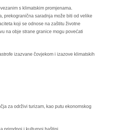
 povezanim s klimatskim promjenama.
a, prekogranična saradnja može biti od velike
citeta koji se odnose na zaštitu životne
štvu na obje strane granice mogu povećati
tastrofe izazvane čovjekom i izazove klimatskih
ručja za održivi turizam, kao putu ekonomskog
 prirodnoj i kulturnoj baštini.