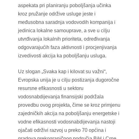
aspekata pri planiranju poboljšanja učinka
kroz pružanje održive usluge jeste i
međusobna saradnja vodovodih kompanija i
jedinica lokalne samouprave, a sve u cilju
utvrđivanja lokalnih prioriteta, određivanja
odgovarajućih faza aktivnosti i procjenjivanja
izvedivosti akcija ka poboljšanju usluga.
Uz slogan „Svaka kap i kilovat su važni“,
Evropska unija je u cilju postizanja dugoročne
resursne efikasnosti u sektoru
vodosnabdijevanja finansijski podržala
provedbu ovog projekta, čime se kroz primjenu
zajedničkih akcija na poboljšanju energetske i
vodne efikasnosti vodosnabdijevanja nastoji
ojačati održivi razvoj u preko 70 općina i
gradova prekograničnog područja BiH i Crne