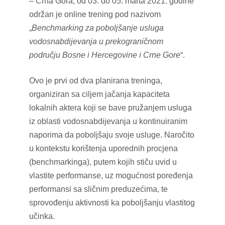
– Crna Gora, od 03. do 05. marta 2021. godine
održan je online trening pod nazivom
„
Benchmarking za poboljšanje usluga
vodosnabdijevanja u prekograničnom
području Bosne i Hercegovine i Crne Gore
“.
Ovo je prvi od dva planirana treninga,
organiziran sa ciljem jačanja kapaciteta
lokalnih aktera koji se bave pružanjem usluga
iz oblasti vodosnabdijevanja u kontinuiranim
naporima da poboljšaju svoje usluge. Naročito
u kontekstu korištenja uporednih procjena
(benchmarkinga), putem kojih stiču uvid u
vlastite performanse, uz mogućnost poređenja
performansi sa sličnim preduzećima, te
sprovođenju aktivnosti ka poboljšanju vlastitog
učinka.