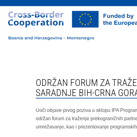
ODRŽAN FORUM ZA TRAŽENJE PARTNERA U OKVIRU IPA PROGRAMA PREKOGRANIČNE
SARADNJE BIH-CRNA GORA
Uoči objave prvog poziva u sklopu IPA Progra
održan forum za traženje prekograničnih partne
umrežavanje, kao i prezentovanje programskih