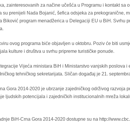
ka, zainteresovanih za načine učešća u Programu i kontakt sa or
ma su prenijeli Nada Bojanić, šefica odsjeka za prekograničn
bera Biković program menadžerica u Delegaciji EU u BiH. Svrhu p
a.
okviru ovog programa biće objavljen u oktobru. Poziv će biti usm
ijala kulture i društva u svrhu pripreme turističke ponude.
egracije Vijeća ministara BiH i Ministarstvo vanjskih poslova i
ičkog tehničkog sekretarijata. Sličan događaj je 21. septembra 
na Gora 2014-2020 je ubrzanje zajedničkog održivog razvoja p
nje ljudskih potencijala i zajedničkih institucionalnih mreža lokal
adnje BiH-Crna Gora 2014-2020 dostupne su na http://www.cbc.