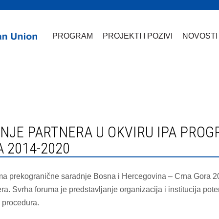
PROGRAM
PROJEKTI I POZIVI
NOVOSTI
 2014-2020
ma prekogranične saradnje Bosna i Hercegovina – Crna Gora 20
ra. Svrha foruma je predstavljanje organizacija i institucija po
 procedura.