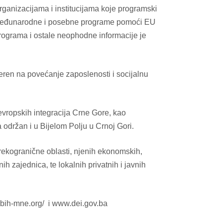
ganizacijama i institucijama koje programski
e, međunarodne i posebne programe pomoći EU
rograma i ostale neophodne informacije je
jeren na povećanje zaposlenosti i socijalnu
 evropskih integracija Crne Gore, kao
održan i u Bijelom Polju u Crnoj Gori.
rekogranične oblasti, njenih ekonomskih,
nih zajednica, te lokalnih privatnih i javnih
bih-mne.org/ i www.dei.gov.ba