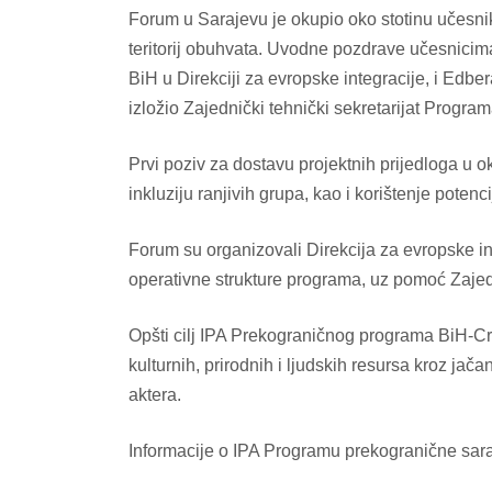
Forum u Sarajevu je okupio oko stotinu učesni
teritorij obuhvata. Uvodne pozdrave učesnici
BiH u Direkciji za evropske integracije, i Ed
izložio Zajednički tehnički sekretarijat Program
Prvi poziv za dostavu projektnih prijedloga u 
inkluziju ranjivih grupa, kao i korištenje potenc
Forum su organizovali Direkcija za evropske int
operativne strukture programa, uz pomoć Zajedn
Opšti cilj IPA Prekograničnog programa BiH-Cr
kulturnih, prirodnih i ljudskih resursa kroz jača
aktera.
Informacije o IPA Programu prekogranične sar