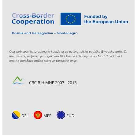
Ova web stranica izrađena je i održava se uz finansijsku podršku Evropske unije. Za
njen sadržaj isključivo je odgovoran DEI Bosne i Hercegovine i MEP Crne Gore i
ona ne odražava nužno stavove Evropske unije.