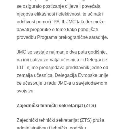
se osiguralo postizanje ciljeva i povećala
njegova efikasnost i efektivnost, te učinak i
održivost pomoći IPA III. JMC također može
davati preporuke o tome kako poboljšati
provedbu Programa prekogranične saradnje.
JMC se sastaje najmanje dva puta godišnje,
na inicijativu zemalja učesnica ili Delegacije
EU i njime predsjedava predstavnik jedne od
zemalja učesnica. Delegacija Evropske unije
će učestvuje u radu JMC-a u savjetodavnom
svojstvu.
Zajednički tehnički sekretarijat (ZTS)
Zajednički tehnički sekretarijat (ZTS) pruža
administrativnu i tehničku podršku