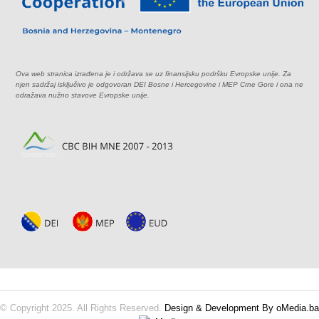
Ova web stranica izrađena je i održava se uz finansijsku podršku Evropske unije. Za
njen sadržaj isključivo je odgovoran DEI Bosne i Hercegovine i MEP Crne Gore i ona ne
odražava nužno stavove Evropske unije.
© Copyright 2025. All Rights Reserved.
Design & Development By oMedia.ba