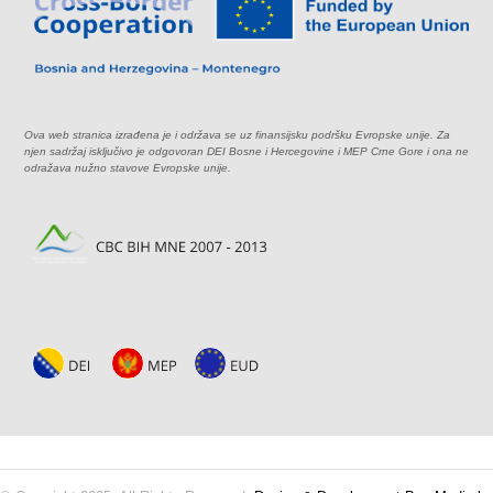
Ova web stranica izrađena je i održava se uz finansijsku podršku Evropske unije. Za
njen sadržaj isključivo je odgovoran DEI Bosne i Hercegovine i MEP Crne Gore i ona ne
odražava nužno stavove Evropske unije.