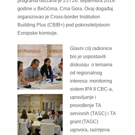
programa održana je 25 i 26. septembra 2019.
godine u Bečićima, Crna Gora. Ovaj događaj
organizovao je Cross-border Institution
Building Plus (CBIB+) pod pokroviteljstvom
Evropske komisije.
Glavni cilj radionice
bio je uspostaviti
diskusiju o temama
od regionalnog
interesa: monitoring
sistem IPA II CBC-a,
upravljanje i
provođenje TA
servisnih (TASC) i TA
grant (TAGC)
ugovora, razmjena