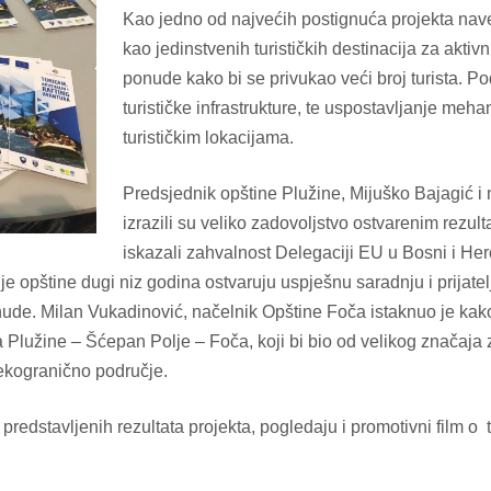
Kao jedno od najvećih postignuća projekta nave
kao jedinstvenih turističkih destinacija za aktivn
ponude kako bi se privukao veći broj turista. P
turističke infrastrukture, te uspostavljanje me
turističkim lokacijama.
Predsjednik opštine Plužine, Mijuško Bajagić i
izrazili su veliko zadovoljstvo ostvarenim rezul
iskazali zahvalnost Delegaciji EU u Bosni i Herc
ije opštine dugi niz godina ostvaruju uspješnu saradnju i prijat
nude. Milan Vukadinović, načelnik Opštine Foča istaknuo je kako 
 Plužine – Šćepan Polje – Foča, koji bi bio od velikog značaja za
rekogranično područje.
d predstavljenih rezultata projekta, pogledaju i promotivni film 