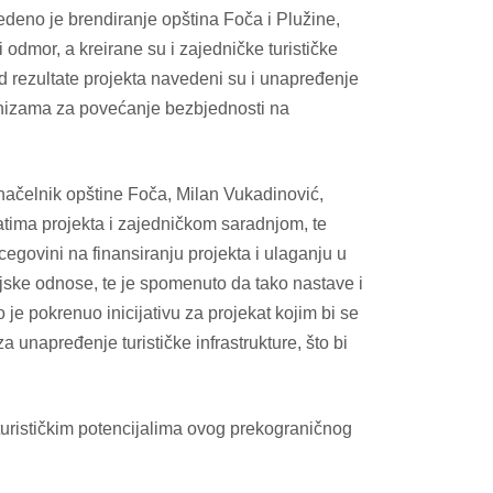
deno je brendiranje opština Foča i Plužine,
i odmor, a kreirane su i zajedničke turističke
od rezultate projekta navedeni su i unapređenje
hanizama za povećanje bezbjednosti na
 načelnik opštine Foča, Milan Vukadinović,
tatima projekta i zajedničkom saradnjom, te
egovini na finansiranju projekta i ulaganju u
eljske odnose, te je spomenuto da tako nastave i
je pokrenuo inicijativu za projekat kojim bi se
 unapređenje turističke infrastrukture, što bi
o turističkim potencijalima ovog prekograničnog