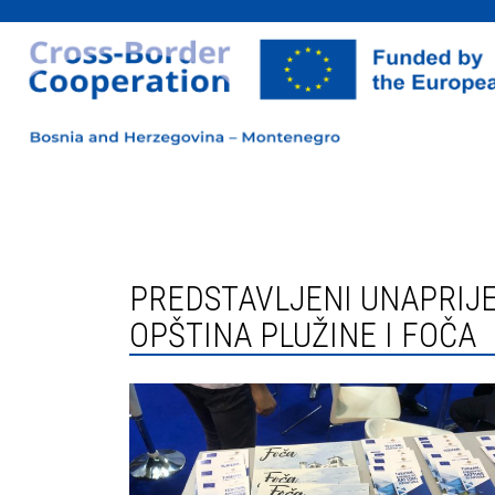
PREDSTAVLJENI UNAPRIJEĐENI TURISTIČKI POTENCIJALI PREKOGRANIČNOG PODRUČJA
OPŠTINA PLUŽINE I FOČA