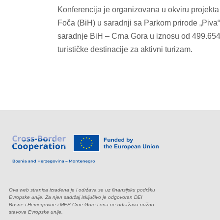
Konferencija je organizovana u okviru projekta
Foča (BiH) u saradnji sa Parkom prirode „Piva“
saradnje BiH – Crna Gora u iznosu od 499.654,0
turističke destinacije za aktivni turizam.
Ova web stranica izrađena je i održava se uz finansijsku podršku
Evropske unije. Za njen sadržaj isključivo je odgovoran DEI
Bosne i Hercegovine i MEP Crne Gore i ona ne odražava nužno
stavove Evropske unije.