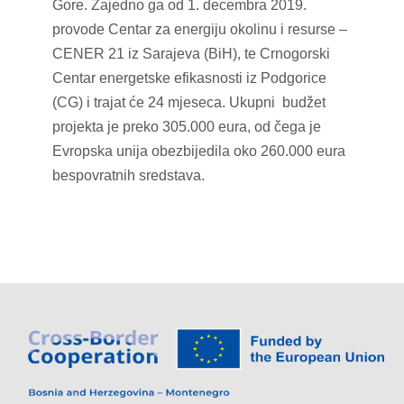
Gore. Zajedno ga od 1. decembra 2019.
provode Centar za energiju okolinu i resurse –
CENER 21 iz Sarajeva (BiH), te Crnogorski
Centar energetske efikasnosti iz Podgorice
(CG) i trajat će 24 mjeseca. Ukupni budžet
projekta je preko 305.000 eura, od čega je
Evropska unija obezbijedila oko 260.000 eura
bespovratnih sredstava.