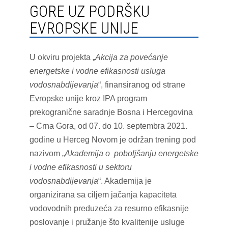
GORE UZ PODRŠKU
EVROPSKE UNIJE
U okviru projekta „
Akcija za povećanje
energetske i vodne efikasnosti usluga
vodosnabdijevanja
“, finansiranog od strane
Evropske unije kroz IPA program
prekogranične saradnje Bosna i Hercegovina
– Crna Gora, od 07. do 10. septembra 2021.
godine u Herceg Novom je održan trening pod
nazivom „
Akademija o poboljšanju energetske
i vodne efikasnosti u sektoru
vodosnabdijevanja
“. Akademija je
organizirana sa ciljem jačanja kapaciteta
vodovodnih preduzeća za resurno efikasnije
poslovanje i pružanje što kvalitenije usluge