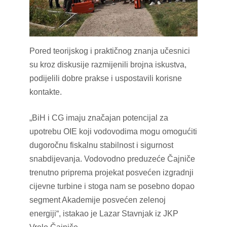
Pored teorijskog i praktičnog znanja učesnici
su kroz diskusije razmijenili brojna iskustva,
podijelili dobre prakse i uspostavili korisne
kontakte.
„BiH i CG imaju značajan potencijal za
upotrebu OIE koji vodovodima mogu omogućiti
dugoročnu fiskalnu stabilnost i sigurnost
snabdijevanja. Vodovodno preduzeće Čajniče
trenutno priprema projekat posvećen izgradnji
cijevne turbine i stoga nam se posebno dopao
segment Akademije posvećen zelenoj
energiji“, istakao je Lazar Stavnjak iz JKP