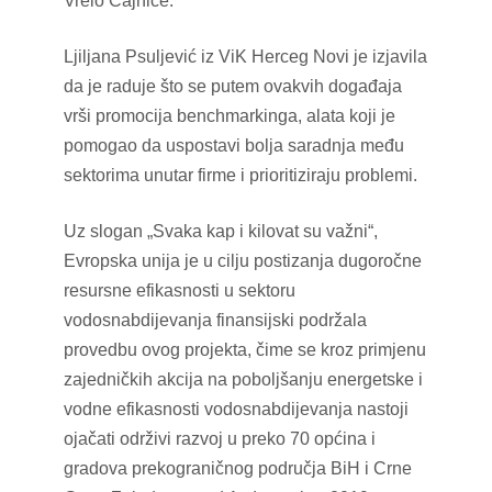
Vrelo Čajniče.
Ljiljana Psuljević iz ViK Herceg Novi je izjavila
da je raduje što se putem ovakvih događaja
vrši promocija benchmarkinga, alata koji je
pomogao da uspostavi bolja saradnja među
sektorima unutar firme i prioritiziraju problemi.
Uz slogan „Svaka kap i kilovat su važni“,
Evropska unija je u cilju postizanja dugoročne
resursne efikasnosti u sektoru
vodosnabdijevanja finansijski podržala
provedbu ovog projekta, čime se kroz primjenu
zajedničkih akcija na poboljšanju energetske i
vodne efikasnosti vodosnabdijevanja nastoji
ojačati održivi razvoj u preko 70 općina i
gradova prekograničnog područja BiH i Crne