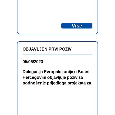
koji se finansira iz sredstava
Predpristupne pomoći za ovaj
program.
Više
OBJAVLJEN PRVI POZIV
05/06/2023
Delegacija Evropske unije u Bosni i
Hercegovini objavljuje poziv za
podnošenje prijedloga projekata za
„Program prekogranične saradnje
Bosna i Hercegovina – Crna Gora
2021-2027, Prvi poziv za projekte“,
koji se finansira iz sredstava
Predpristupne pomoći za ovaj