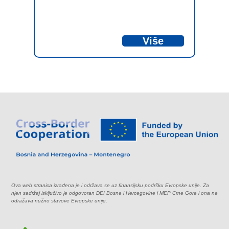
Više
Ova web stranica izrađena je i održava se uz finansijsku podršku Evropske unije. Za
njen sadržaj isključivo je odgovoran DEI Bosne i Hercegovine i MEP Crne Gore i ona ne
odražava nužno stavove Evropske unije.