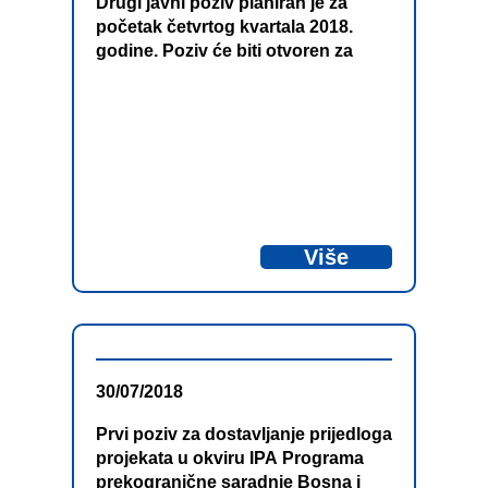
Drugi javni poziv planiran je za
početak četvrtog kvartala 2018.
godine. Poziv će biti otvoren za
projekte u okviru sljedećih
tematskih prioriteta i specifičnih
ciljeva:
Više
30/07/2018
Prvi poziv za dostavljanje prijedloga
projekata u okviru IPA Programa
prekogranične saradnje Bosna i