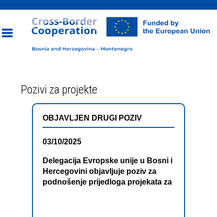
Toggle
Pozivi za projekte
navigation
OBJAVLJEN DRUGI POZIV
03/10/2025
Delegacija Evropske unije u Bosni i
Hercegovini objavljuje poziv za
podnošenje prijedloga projekata za
„Program prekogranične saradnje
Bosna i Hercegovina – Crna Gora
2021-2027, Drugi poziv za projekte“,