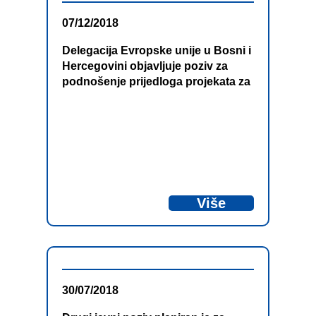
07/12/2018
Delegacija Evropske unije u Bosni i
Hercegovini objavljuje poziv za
podnošenje prijedloga projekata za
„Program prekogranične saradnje
Bosna i Hercegovina – Crna Gora
2014-2020, Drugi poziv za projekte“
koji se finansira iz sredstava
Predpristupne pomoći za ovaj
program.
Više
30/07/2018