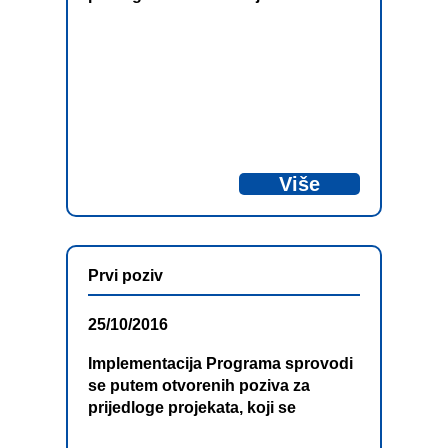
Hercegovina – Crna Gora 2014-
2020
(EuropeAid/153071/DD/ACT/BA)
rezultirao je ugovaranjem tri
projekta.
Više
Prvi poziv
25/10/2016
Implementacija Programa sprovodi
se putem otvorenih poziva za
prijedloge projekata, koji se
objavljuju u redovnoj dinamici. Po