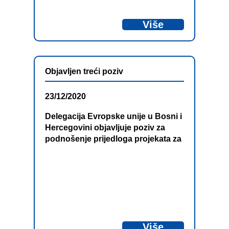
program.
Više
Objavljen treći poziv
23/12/2020
Delegacija Evropske unije u Bosni i
Hercegovini objavljuje poziv za
podnošenje prijedloga projekata za
„Program prekogranične saradnje
Bosna i Hercegovina – Crna Gora
2014-2020, Treći poziv za projekte“
koji se finansira iz sredstava
Predpristupne pomoći za ovaj
program.
Više