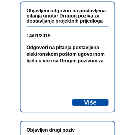
Objavljeni odgovori na postavljena
pitanja unutar Drugog poziva za
dostavljanje projektnih prijedloga
14/01/2019
Odgovori na pitanja postavljena
elektronskom poštom ugovornom
tijelu u vezi sa Drugim pozivom za
podnošenje prijedloga projekata u
okviru IPA Prekograničnog
programa Bosna i Hercegovina –
Crna Gora 2014-2020 su objavljeni.
Odgovore možete preuzeti ovdje.
Više
Objavljen drugi poziv