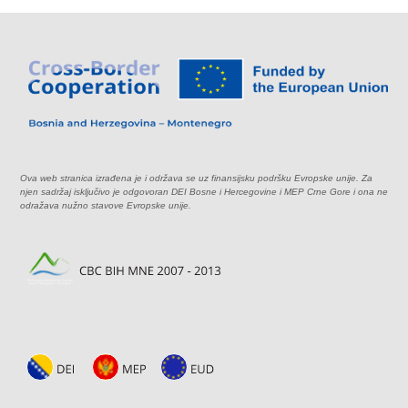
Ova web stranica izrađena je i održava se uz finansijsku podršku Evropske unije. Za
njen sadržaj isključivo je odgovoran DEI Bosne i Hercegovine i MEP Crne Gore i ona ne
odražava nužno stavove Evropske unije.