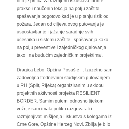
bilo je prilika za razmjenu iskustava, dobre
prakse i naučenih lekcija na polju zaštite i
spašavanja pogotovo kad je u pitanju rizik od
požara. Jedan od ciljeva ovog putovanja je
uspostavljanje i jačanje saradnje svih
učesnika u sistemu zaštite i spašavanja kako
na polju preventive i zajedničkog djelovanja
tako i na budućim zajedničkim projektima“.
Dragica Lebo, Općina Posušje : „ Izuzetno sam
zadovoljna trodnevnim studijskim putovanjem
u RH (Split, Rijeka) organiziranim u sklopu
projektnih aktivnosti projekta RESILIENT
BORDER. Samim putem, odnosno tijekom
vožnje sam imala priliku razgovarati i
razmjenjivati mišljenja i iskustva s kolegama iz
Crne Gore, Opštine Herceg Novi. Zbilja je bilo