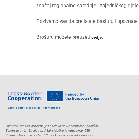
značaj regionalne saradnje i zajedničkog djelov
Pozivamo vas da prelistate brošuru i upoznate s
Brošuru možete preuzeti
.
ovdje
Ova web stranica izrađena je i održava se uz finansijsku podršku
Evropske unije. Za njen sadržaj isključivo je odgovoran DEI
Bosne i Hercegovine i MEP Crne Gore i ona ne odražava nužno