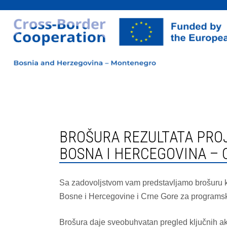
BROŠURA REZULTATA PROJEKTA U OKVIRU PROGRAMA PREKOGRANIČNE SARADNJE
BOSNA I HERCEGOVINA – 
Sa zadovoljstvom vam predstavljamo brošuru k
Bosne i Hercegovine i Crne Gore za programs
Brošura daje sveobuhvatan pregled ključnih aktiv