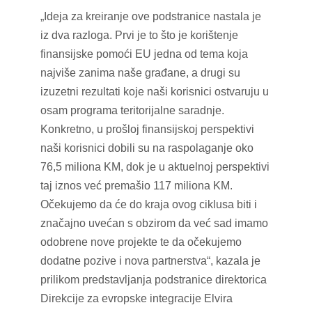
„Ideja za kreiranje ove podstranice nastala je
iz dva razloga. Prvi je to što je korištenje
finansijske pomоći EU jedna od tema koja
najviše zanima naše građane, a drugi su
izuzetni rezultati koje naši korisnici ostvaruju u
osam programa teritorijalne saradnje.
Konkretno, u prošloj finansijskoj perspektivi
naši korisnici dobili su na raspolaganje oko
76,5 miliona KM, dok je u aktuelnoj perspektivi
taj iznos već premašio 117 miliona KM.
Očekujemo da će do kraja ovog ciklusa biti i
značajno uvećan s obzirom da već sad imamo
odobrene nove projekte te da očekujemo
dodatne pozive i nova partnerstva“, kazala je
prilikom predstavljanja podstranice direktorica
Direkcije za evropske integracije Elvira