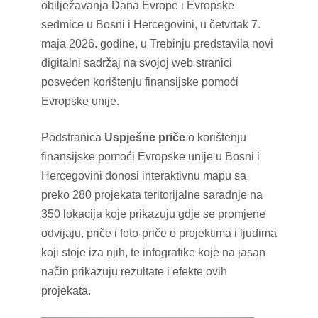
obilježavanja Dana Evrope i Evropske
sedmice u Bosni i Hercegovini, u četvrtak 7.
maja 2026. godine, u Trebinju predstavila novi
digitalni sadržaj na svojoj web stranici
posvećen korištenju finansijske pomoći
Evropske unije.
Podstranica
Uspješne priče
o korištenju
finansijske pomoći Evropske unije u Bosni i
Hercegovini donosi interaktivnu mapu sa
preko 280 projekata teritorijalne saradnje na
350 lokacija koje prikazuju gdje se promjene
odvijaju, priče i foto-priče o projektima i ljudima
koji stoje iza njih, te infografike koje na jasan
način prikazuju rezultate i efekte ovih
projekata.