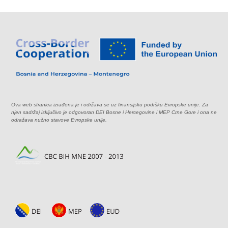
Ova web stranica izrađena je i održava se uz finansijsku podršku Evropske unije. Za
njen sadržaj isključivo je odgovoran DEI Bosne i Hercegovine i MEP Crne Gore i ona ne
odražava nužno stavove Evropske unije.