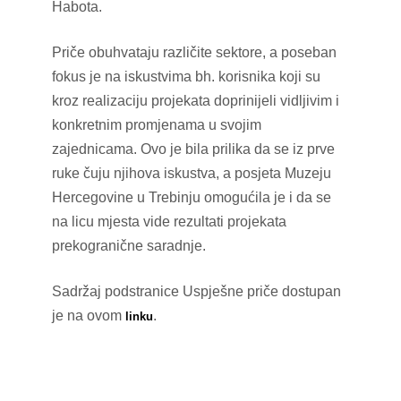
Habota.
Priče obuhvataju različite sektore, a poseban
fokus je na iskustvima bh. korisnika koji su
kroz realizaciju projekata doprinijeli vidljivim i
konkretnim promjenama u svojim
zajednicama. Ovo je bila prilika da se iz prve
ruke čuju njihova iskustva, a posjeta Muzeju
Hercegovine u Trebinju omogućila je i da se
na licu mjesta vide rezultati projekata
prekogranične saradnje.
Sadržaj podstranice Uspješne priče dostupan
je na ovom
.
linku