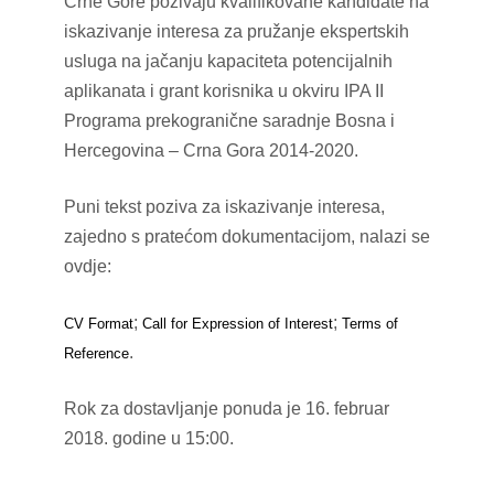
Crne Gore pozivaju kvalifikovane kandidate na
iskazivanje interesa za pružanje ekspertskih
usluga na jačanju kapaciteta potencijalnih
aplikanata i grant korisnika u okviru IPA II
Programa prekogranične saradnje Bosna i
Hercegovina – Crna Gora 2014-2020.
Puni tekst poziva za iskazivanje interesa,
zajedno s pratećom dokumentacijom, nalazi se
ovdje:
;
;
CV Format
Call for Expression of Interest
Terms of
.
Reference
Rok za dostavljanje ponuda je 16. februar
2018. godine u 15:00.