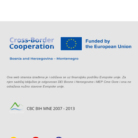
Ova web stranica izrađena je i održava se uz finansijsku podršku Evropske unije. Za
njen sadržaj isključivo je odgovoran DEI Bosne i Hercegovine i MEP Crne Gore i ona ne
odražava nužno stavove Evropske unije.