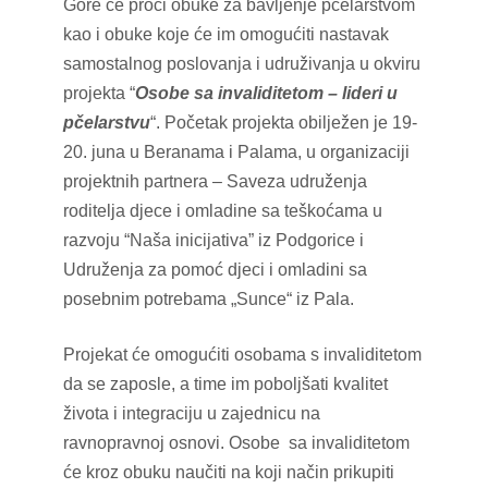
Gore će proći obuke za bavljenje pčelarstvom
kao i obuke koje će im omogućiti nastavak
samostalnog poslovanja i udruživanja u okviru
projekta “
Osobe sa invaliditetom – lideri u
pčelarstvu
“. Početak projekta obilježen je 19-
20. juna u Beranama i Palama, u organizaciji
projektnih partnera – Saveza udruženja
roditelja djece i omladine sa teškoćama u
razvoju “Naša inicijativa” iz Podgorice i
Udruženja za pomoć djeci i omladini sa
posebnim potrebama „Sunce“ iz Pala.
Projekat će omogućiti osobama s invaliditetom
da se zaposle, a time im poboljšati kvalitet
života i integraciju u zajednicu na
ravnopravnoj osnovi. Osobe sa invaliditetom
će kroz obuku naučiti na koji način prikupiti