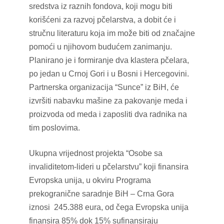
sredstva iz raznih fondova, koji mogu biti
korišćeni za razvoj pčelarstva, a dobit će i
stručnu literaturu koja im može biti od značajne
pomoći u njihovom budućem zanimanju.
Planirano je i formiranje dva klastera pčelara,
po jedan u Crnoj Gori i u Bosni i Hercegovini.
Partnerska organizacija “Sunce” iz BiH, će
izvršiti nabavku mašine za pakovanje meda i
proizvoda od meda i zaposliti dva radnika na
tim poslovima.
Ukupna vrijednost projekta “Osobe sa
invaliditetom-lideri u pčelarstvu” koji finansira
Evropska unija, u okviru Programa
prekogranične saradnje BiH – Crna Gora
iznosi 245.388 eura, od čega Evropska unija
finansira 85% dok 15% sufinansiraju