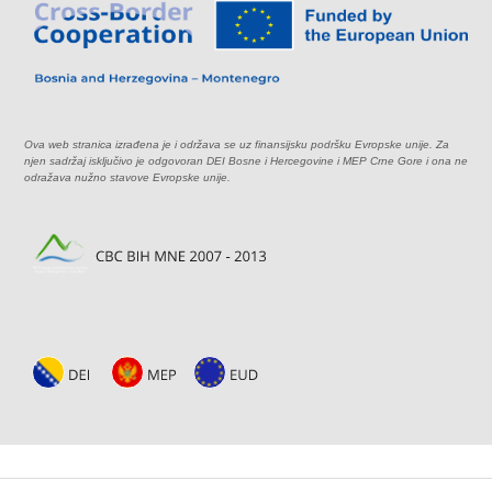
Ova web stranica izrađena je i održava se uz finansijsku podršku Evropske unije. Za
njen sadržaj isključivo je odgovoran DEI Bosne i Hercegovine i MEP Crne Gore i ona ne
odražava nužno stavove Evropske unije.