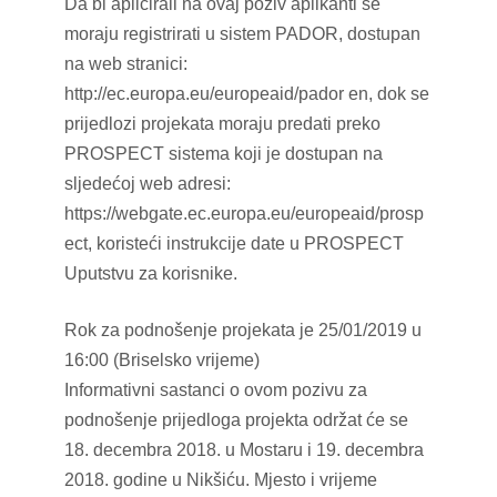
Da bi aplicirali na ovaj poziv aplikanti se
moraju registrirati u sistem PADOR, dostupan
na web stranici:
http://ec.europa.eu/europeaid/pador en, dok se
prijedlozi projekata moraju predati preko
PROSPECT sistema koji je dostupan na
sljedećoj web adresi:
https://webgate.ec.europa.eu/europeaid/prosp
ect, koristeći instrukcije date u PROSPECT
Uputstvu za korisnike.
Rok za podnošenje projekata je 25/01/2019 u
16:00 (Briselsko vrijeme)
Informativni sastanci o ovom pozivu za
podnošenje prijedloga projekta održat će se
18. decembra 2018. u Mostaru i 19. decembra
2018. godine u Nikšiću. Mjesto i vrijeme