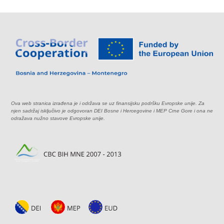
Ova web stranica izrađena je i održava se uz finansijsku podršku Evropske unije. Za
njen sadržaj isključivo je odgovoran DEI Bosne i Hercegovine i MEP Crne Gore i ona ne
odražava nužno stavove Evropske unije.