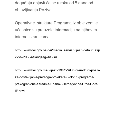
događaja objavit će se u roku od 5 dana od
objavljivanja Poziva.
Operativne strukture Programa iz obje zemlje
učesnice su preuzele informaciju na njihovim
internet stranicama:
http://www.dei.gov.ba/dei/media_servis/vijesti/default.asp
x?id=20684&langTag=bs-BA
http://www.kei.gov.me/vijesti/194499/Otvoren-drugi-poziv-
za-dostavljanje-predloga-projekata-u-okviru-programa-
prekogranicne-saradnje-Bosna-i-Hercegovina-Crna-Gora-
IP.html