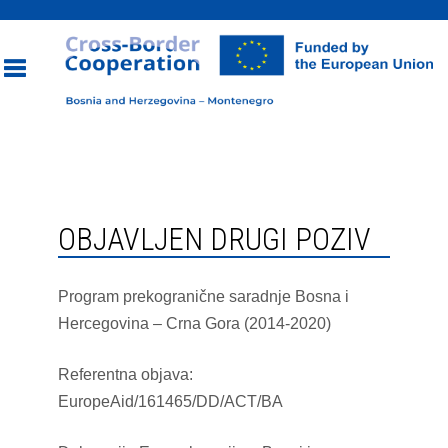
Toggle
navigation
OBJAVLJEN DRUGI POZIV
Program prekogranične saradnje Bosna i
Hercegovina – Crna Gora (2014-2020)
Referentna objava:
EuropeAid/161465/DD/ACT/BA