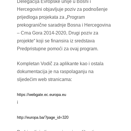
Delegacija Evropske unije u Bosni i
Hercegovini objavljuje poziv za podnošenje
prijedloga projekata za „Program
prekogranične saradnje Bosna i Hercegovina
– Crna Gora 2014-2020, Drugi poziv za
projekte“ koji se finansira iz sredstava
Predpristupne pomoći za ovaj program.
Kompletan Vodič za aplikante kao i ostala
dokumentacija je na raspolaganju na
sljedećim web stranicama:
https://webgate.ec.europa.eu
i
http://europa.ba/?page_id=320