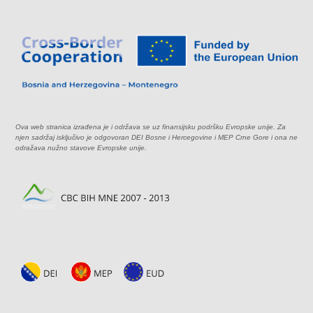
Ova web stranica izrađena je i održava se uz finansijsku podršku Evropske unije. Za
njen sadržaj isključivo je odgovoran DEI Bosne i Hercegovine i MEP Crne Gore i ona ne
odražava nužno stavove Evropske unije.