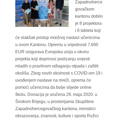
Zapadnoherce
govačkom
kantonu dobilo
je 8 projektora
i 8 tableta koji
će olakšati pristup mrežnoj nastavi učenicima
u ovom Kantonu. Opremu u vrijednosti 7.600
EUR osigurava Evropska unija u okviru
projekta koji doprinosi podizanju svijesti
mladih o pravilnom odlaganju otpada i zaštiti
okoliša. Zbog novih okolnosti s COVID-om 19 i
uvođenjem nastave na mreži, oprema će
pomoći učenicima da bolje slijede online
školu. Donacija je uručena 29. maja 2020. u
Širokom Brijegu, u prostorijama Skupštine
Zapadnohercegovačkog kantona, ministrici
obrazovanja, znanosti, kulture i sporta Ružici