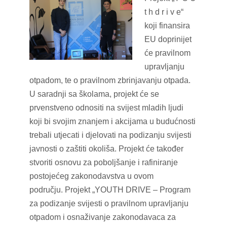
t h d r i v e“
koji finansira
EU doprinijet
će pravilnom
upravljanju
otpadom, te o pravilnom zbrinjavanju otpada.
U saradnji sa školama, projekt će se
prvenstveno odnositi na svijest mladih ljudi
koji bi svojim znanjem i akcijama u budućnosti
trebali utjecati i djelovati na podizanju svijesti
javnosti o zaštiti okoliša. Projekt će također
stvoriti osnovu za poboljšanje i rafiniranje
postojećeg zakonodavstva u ovom
području. Projekt „YOUTH DRIVE – Program
za podizanje svijesti o pravilnom upravljanju
otpadom i osnaživanje zakonodavaca za