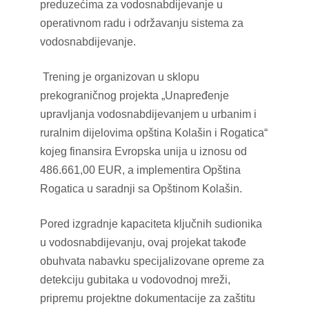
preduzećima za vodosnabdijevanje u
operativnom radu i održavanju sistema za
vodosnabdijevanje.
Trening je organizovan u sklopu
prekograničnog projekta „Unapređenje
upravljanja vodosnabdijevanjem u urbanim i
ruralnim dijelovima opština Kolašin i Rogatica“
kojeg finansira Evropska unija u iznosu od
486.661,00 EUR, a implementira Opština
Rogatica u saradnji sa Opštinom Kolašin.
Pored izgradnje kapaciteta ključnih sudionika
u vodosnabdijevanju, ovaj projekat takođe
obuhvata nabavku specijalizovane opreme za
detekciju gubitaka u vodovodnoj mreži,
pripremu projektne dokumentacije za zaštitu