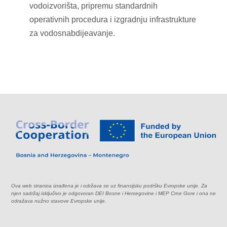
vodoizvorišta, pripremu standardnih
operativnih procedura i izgradnju infrastrukture
za vodosnabdijeavanje.
Ova web stranica izrađena je i održava se uz finansijsku podršku Evropske unije. Za
njen sadržaj isključivo je odgovoran DEI Bosne i Hercegovine i MEP Crne Gore i ona ne
odražava nužno stavove Evropske unije.