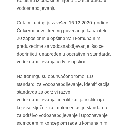
Kolašinu iz oblasti primjene EU standarda u
vodosnabdijevanju.
Onlajn trening je završen 16.12.2020. godine.
Četverodnevni trening povećao je kapacitete
20 zaposlenih u opštinama i komunalnim
preduzećima za vodosnabdijevanje, što će
doprinijeti unapređenju operativnih standarda
vodosnabdijevanja u dvije opštine.
Na treningu su obuhvaćene teme: EU
standardi za vodosnabdijevanje, identifikacija
standarda za održivi razvoj
vodosnabdijevanja, identifikacija institucija
koje su ključne za implementaciju standarda
za održivo vodosnabdijevanje i upoznavanje
sa modernim konceptom rada u komunalnim