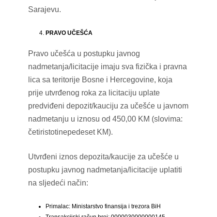
Sarajevu.
PRAVO UČEŠĆA
Pravo učešća u postupku javnog
nadmetanja/licitacije imaju sva fizička i pravna
lica sa teritorije Bosne i Hercegovine, koja
prije utvrđenog roka za licitaciju uplate
predviđeni depozit/kauciju za učešće u javnom
nadmetanju u iznosu od 450,00 KM (slovima:
četiristotinepedeset KM).
Utvrđeni iznos depozita/kaucije za učešće u
postupku javnog nadmetanja/licitacije uplatiti
na sljedeći način:
Primalac: Ministarstvo finansija i trezora BiH
Transakcijski račun broj: 0000030000000145