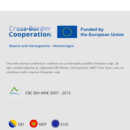
Ova web stranica izrađena je i održava se uz finansijsku podršku Evropske unije. Za
njen sadržaj isključivo je odgovoran DEI Bosne i Hercegovine i MEP Crne Gore i ona ne
odražava nužno stavove Evropske unije.