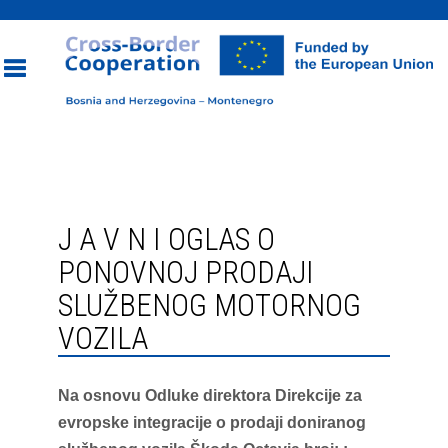
Toggle
navigation
J A V N I OGLAS O
PONOVNOJ PRODAJI
SLUŽBENOG MOTORNOG
VOZILA
Na osnovu Odluke direktora Direkcije za
evropske integracije o prodaji doniranog