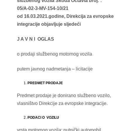
službenog vozila Škoda Octavia broj:
:
05/A-02-3-MV-154-10/21
od 16.03.2021
.godine, Direkcija za evropske
integracije objavljuje sljedeći
J A V N I OGLAS
o prodaji službenog motornog vozila
putem javnog nadmetanja – licitacije
PREDMET PRODAJE
Predmet prodaje je donirano službeno vozilo,
vlasništvo Direkcije za evropske integracije.
PODACI O VOZILU
vrsta motornog vozila: putnički automobil