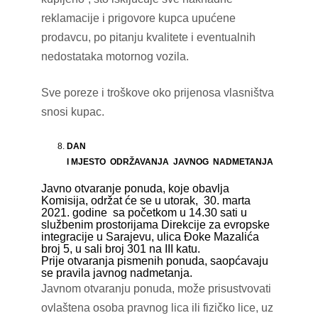
reklamacije i prigovore kupca upućene
prodavcu, po pitanju kvalitete i eventualnih
nedostataka motornog vozila.
Sve poreze i troškove oko prijenosa vlasništva
snosi kupac.
DAN
I MJESTO ODRŽAVANJA JAVNOG NADMETANJA
Javno otvaranje ponuda, koje obavlja
Komisija, održat će se u utorak, 30. marta
2021. godine sa početkom u 14.30 sati u
službenim prostorijama Direkcije za evropske
integracije u Sarajevu, ulica Đoke Mazalića
broj 5, u sali broj 301 na III katu.
Prije otvaranja pismenih ponuda, saopćavaju
se pravila javnog nadmetanja.
Javnom otvaranju ponuda, može prisustvovati
ovlaštena osoba pravnog lica ili fizičko lice, uz