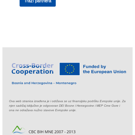
Traži partnera
Ova web stranica izrađena je i održava se uz finansijsku podršku Evropske unije. Za
njen sadržaj isključivo je odgovoran DEI Bosne i Hercegovine i MEP Crne Gore i
ona ne odražava nužno stavove Evropske unije.