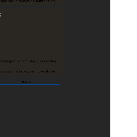
spasilačkih timova pri Kantonalnoj
upravi civilne z...
granični tim službi za zaštitu i
spašavanje kroz zajedničke obuke
ojačao ...