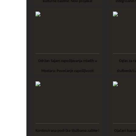
kulturne baštine: Novi projekat
integrisanih 
povezuje regij...
Održan Sajam zapošljavanja mladih u
Oglas za radno mjesto: Projektni
Mostaru: Povećanje zapošljivosti
službenik/c
mladih uz p...
Kontinuirana podrška Službama zaštite i
Ojačani kapaciteti vatrogasnih jedinica