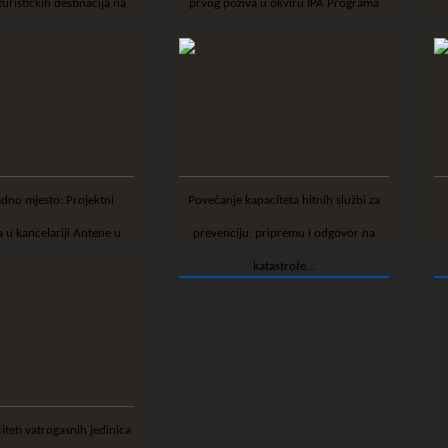
turističkih destinacija na
prvog poziva u okviru IPA Programa
području F...
prekograničn...
Povećanje kapaciteta hitnih službi za
Preko
a u kancelariji Antene u
prevenciju, pripremu i odgovor na
Nikšiću
katastrofe...