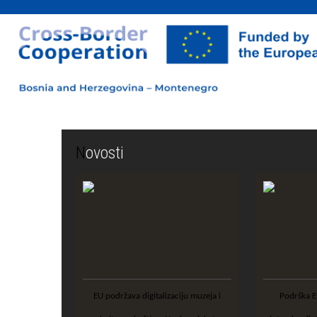
Novosti
EU podržava digitalizaciju muzeja i
Podrška Evropske unije razvoju