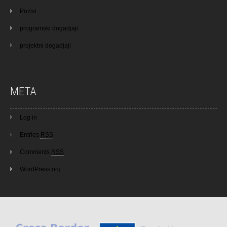
Pozivi
programski dogadjaji
projektni dogadjaji
META
Log in
Entries
RSS
Comments
RSS
WordPress.org