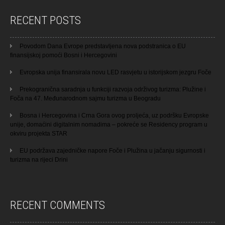
RECENT POSTS
Povodom Dana Evrope predstavljena nova podstranica o EU
finansijskoj pomoći Bosni i Hercegovini
Evropska unija finansirala novu LED rasvjetu u istorijskom jezgru Foče
Prekogranična saradnja u funkciji razvoja održivog turizma: Plužine i
Foča na 47. Međunarodnom sajmu turizma u Beogradu
Bosna i Hercegovina i Crna Gora ovog proljeća, uz podršku Evropske
unije, domaćini digitalnim nomadima – pokreće se Residency program u
okviru projekta STAR
EU podržava zajedničke napore Foče i Plužina u jačanju sigurnosti i
turizma na rijeci Drini
RECENT COMMENTS