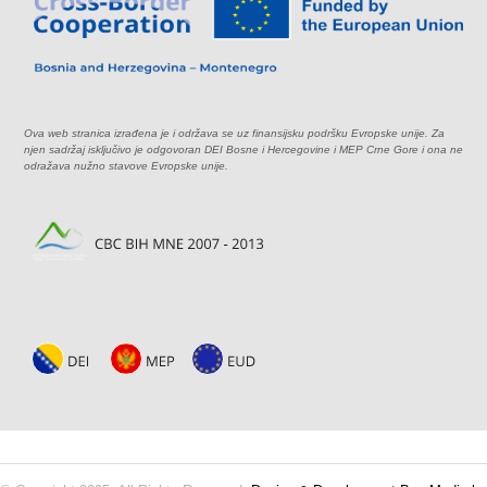
Ova web stranica izrađena je i održava se uz finansijsku podršku Evropske unije. Za
njen sadržaj isključivo je odgovoran DEI Bosne i Hercegovine i MEP Crne Gore i ona ne
odražava nužno stavove Evropske unije.