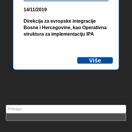
14/11/2019
Direkcija za evropske integracije
Bosne i Hercegovine, kao Operativna
struktura za implementaciju IPA
Programa prekogranične saradnje
Bosna i Hercegovina- Crna Gora
2014-2020, poziva sve zainteresirane
Više
kandidate da se prijave na konkurs za
poziciju finansijski službenik.