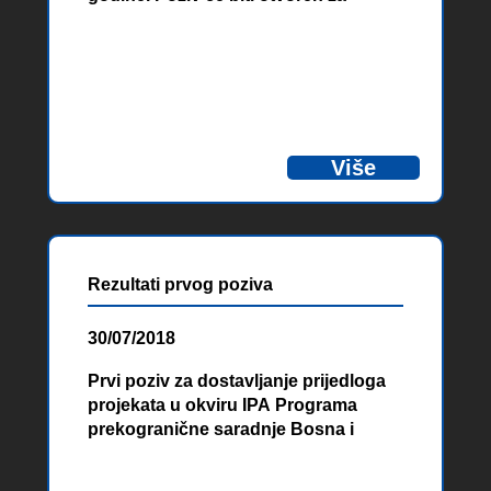
projekte u okviru sljedećih tematskih
prioriteta i specifičnih ciljeva:
Više
Rezultati prvog poziva
30/07/2018
Prvi poziv za dostavljanje prijedloga
projekata u okviru IPA Programa
prekogranične saradnje Bosna i
Hercegovina – Crna Gora 2014-2020
(EuropeAid/153071/DD/ACT/BA)