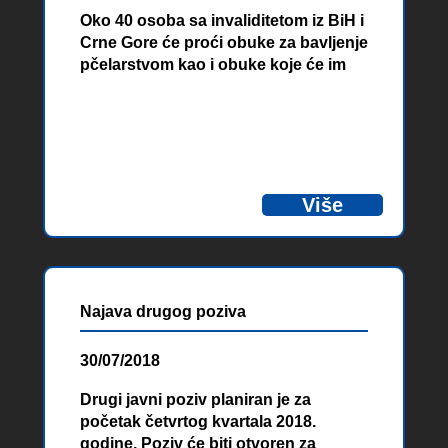
Oko 40 osoba sa invaliditetom iz BiH i
Crne Gore će proći obuke za bavljenje
pčelarstvom kao i obuke koje će im
omogućiti nastavak samostalnog
poslovanja i udruživanja u okviru
projekta “Osobe sa invaliditetom –
lideri u pčelarstvu“. Početak projekta
obilježen je 19-20. juna u Beranama i
Palama.
Više
Najava drugog poziva
30/07/2018
Drugi javni poziv planiran je za
početak četvrtog kvartala 2018.
godine. Poziv će biti otvoren za