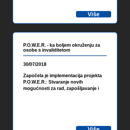
Više
P.O.W.E.R. - ka boljem okruženju za
osobe s invaliditetom
30/07/2018
Započela je implementacija projekta
P.O.W.E.R.: Stvaranje novih
mogućnosti za rad, zapošljavanje i
profesionalnu rehabilitaciju osoba s
invaliditetom.
Više