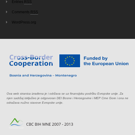
Entries
RSS
Comments
RSS
WordPress.org
Ova web stranica izrađena je i održava se uz finansijsku podršku Evropske unije. Za
njen sadržaj isključivo je odgovoran DEI Bosne i Hercegovine i MEP Crne Gore i ona ne
odražava nužno stavove Evropske unije.