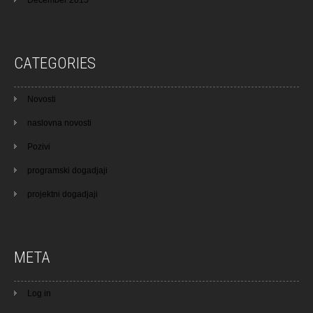
CATEGORIES
Novosti
naslovna novosti
Pozivi
programski dogadjaji
projektni dogadjaji
META
Log in