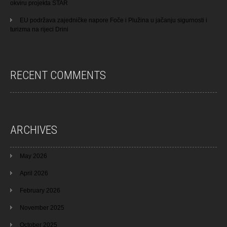
okviru projekta STAR
EU podržava zajedničke napore Foče i Plužina u jačanju sigurnosti i
turizma na rijeci Drini
RECENT COMMENTS
ARCHIVES
May 2026
April 2026
February 2026
November 2025
October 2025