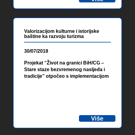
Valorizacijom kulturne i istorijske
baštine ka razvoju turizma
30/07/2018
Projekat “Život na granici BiH/CG –
Stare staze bezvremenog nasljeđa i
tradicije” otpočeo s implementacijom
na području grada Trebinja i opštine
Bileća u BiH, te opština Nikšić i
Plužine u Crnoj Gori.
Više