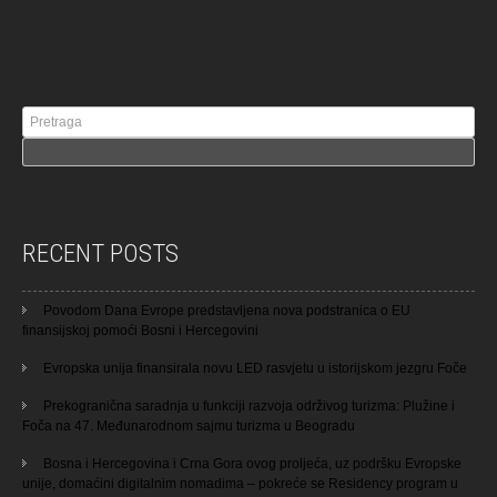
RECENT POSTS
Povodom Dana Evrope predstavljena nova podstranica o EU
finansijskoj pomoći Bosni i Hercegovini
Evropska unija finansirala novu LED rasvjetu u istorijskom jezgru Foče
Prekogranična saradnja u funkciji razvoja održivog turizma: Plužine i
Foča na 47. Međunarodnom sajmu turizma u Beogradu
Bosna i Hercegovina i Crna Gora ovog proljeća, uz podršku Evropske
unije, domaćini digitalnim nomadima – pokreće se Residency program u