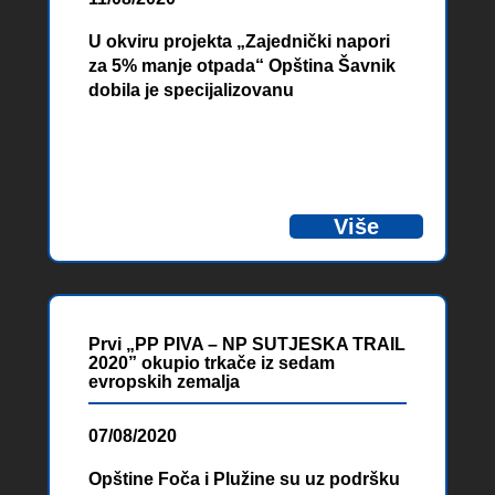
U okviru projekta „Zajednički napori
za 5% manje otpada“ Opština Šavnik
dobila je specijalizovanu
kombinovanu mašinu za smanjenje
otpada u vrijednosti od 70.000 EUR.
Povodom isporuke specijalizovane
kombinovane mašine, u Opštini
Šavnik, predsjednik Opštine, Vlatko
Više
Vuković, istakao je, da je upravljanje
čvrstim otpadom godinama jedan od
glavnih problema ne samo u Opštini
Šavnik, već je jedan od glavnih
problema Crne Gore, te da će
Prvi „PP PIVA – NP SUTJESKA TRAIL
realizacija ovog projekta u velikoj
2020” okupio trkače iz sedam
mjeri doprinijeti rješavanju problema
evropskih zemalja
u ovoj opštini.
07/08/2020
Opštine Foča i Plužine su uz podršku