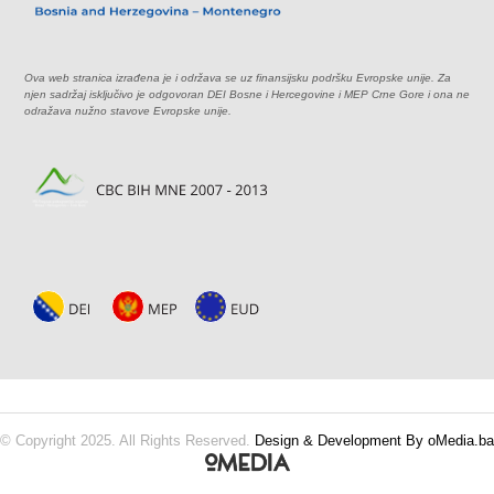
Ova web stranica izrađena je i održava se uz finansijsku podršku Evropske unije. Za
njen sadržaj isključivo je odgovoran DEI Bosne i Hercegovine i MEP Crne Gore i ona ne
odražava nužno stavove Evropske unije.
© Copyright 2025. All Rights Reserved.
Design & Development By oMedia.ba