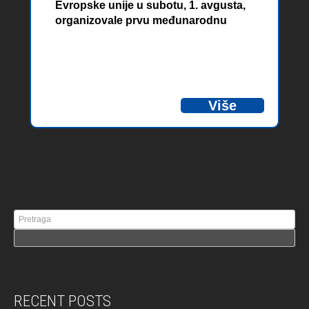
Evropske unije u subotu, 1. avgusta,
organizovale prvu međunarodnu
planinsku trku pod nazivom „PP PIVA
– NP SUTJESKA TRAIL” koja je
okupila trkače iz sedam evropskih
zemalja. Više od 100 učesnika iz BiH,
Crne Gore, Srbije, Hrvatske, Slovenije,
Više
Velike Britanije i Francuske takmičilo
se u Udarnoj (Marathon) kategoriji u
dužini od 42km i Proleterskoj
(Challenger) u dužini od 25km, kao i u
manjim kategorijama od 12km i 4km.
RECENT POSTS