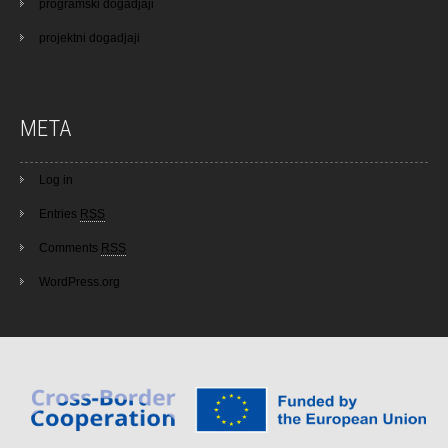
programski dogadjaji
projektni dogadjaji
META
Log in
Entries
RSS
Comments
RSS
WordPress.org