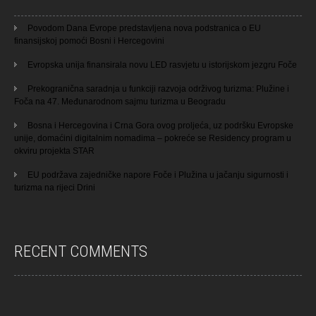
Povodom Dana Evrope predstavljena nova podstranica o EU
finansijskoj pomoći Bosni i Hercegovini
Evropska unija finansirala novu LED rasvjetu u istorijskom jezgru Foče
Prekogranična saradnja u funkciji razvoja održivog turizma: Plužine i
Foča na 47. Međunarodnom sajmu turizma u Beogradu
Bosna i Hercegovina i Crna Gora ovog proljeća, uz podršku Evropske
unije, domaćini digitalnim nomadima – pokreće se Residency program u
okviru projekta STAR
EU podržava zajedničke napore Foče i Plužina u jačanju sigurnosti i
turizma na rijeci Drini
RECENT COMMENTS