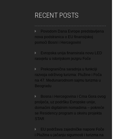
RECENT POSTS
Povodom Dana Evrope predstavljena
nova podstranica o EU finansijskoj
pomoći Bosni i Hercegovini
Evropska unija finansirala novu LED
rasvjetu u istorijskom jezgru Foče
Prekogranična saradnja u funkciji
razvoja održivog turizma: Plužine i Foča
na 47. Međunarodnom sajmu turizma u
Beogradu
Bosna i Hercegovina i Crna Gora ovog
proljeća, uz podršku Evropske unije,
domaćini digitalnim nomadima – pokreće
se Residency program u okviru projekta
STAR
EU podržava zajedničke napore Foče
i Plužina u jačanju sigurnosti i turizma na