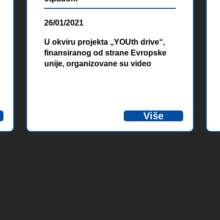
26/01/2021
U okviru projekta „YOUth drive“,
finansiranog od strane Evropske
unije, organizovane su video
edukacije učenika osnovnih i
srednjih škola sa područja
Zapadnohercegovačkog kantona.
Kroz ovaj vid edukacija
Više
obuhvaćene su sve najvažnije
teme o značaju i važnosti očuvanja
okoliša, te o pravilnom upravljanju
otpadom.