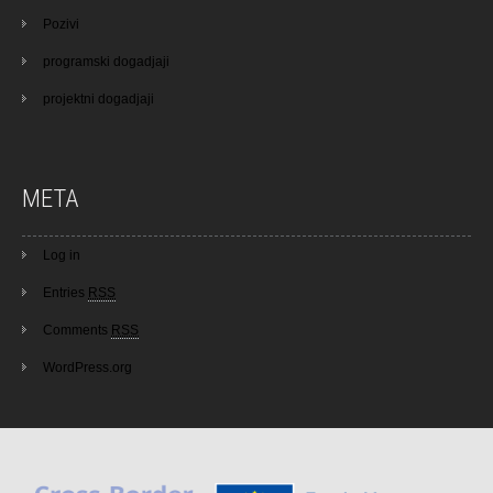
Pozivi
programski dogadjaji
projektni dogadjaji
META
Log in
Entries
RSS
Comments
RSS
WordPress.org