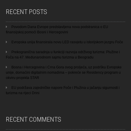
RECENT POSTS
Povodom Dana Evrope predstavljena nova podstranica o EU
finansijskoj pomoći Bosni i Hercegovini
Evropska unija finansirala novu LED rasvjetu u istorijskom jezgru Foče
Prekogranična saradnja u funkciji razvoja održivog turizma: Plužine i
Foča na 47. Međunarodnom sajmu turizma u Beogradu
Bosna i Hercegovina i Crna Gora ovog proljeća, uz podršku Evropske
unije, domaćini digitalnim nomadima – pokreće se Residency program u
okviru projekta STAR
EU podržava zajedničke napore Foče i Plužina u jačanju sigurnosti i
turizma na rijeci Drini
RECENT COMMENTS