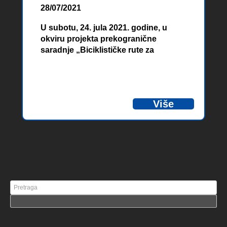
28/07/2021
U subotu, 24. jula 2021. godine, u
okviru projekta prekogranične
saradnje „Biciklističke rute za
unapređenje prirodne i kulturne
baštine Hercegovine i Crne Gore –
CyclingRural“, finansiranog od strane
Evropske unije, održana je biciklijada
Više
pod nazivom „Stazom ‘Ajduka“ u
sklopu Blidinje BIKE Festivala.