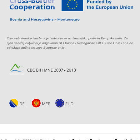
Ova web stranica izrađena je i održava se uz finansijsku podršku Evropske unije. Za
njen sadržaj isključivo je odgovoran DEI Bosne i Hercegovine i MEP Crne Gore i ona ne
odražava nužno stavove Evropske unije.