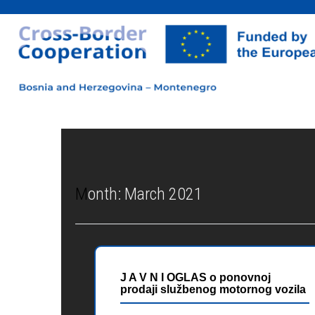
Month:
March 2021
J A V N I OGLAS o ponovnoj
prodaji službenog motornog vozila