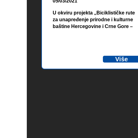
05/03/2021
U okviru projekta „Biciklističke rute
za unapređenje prirodne i kulturne
baštine Hercegovine i Crne Gore –
Cycling Rural“, finansiranog od
strane Evropske unije, u petak
12.03.2021. godine (od 14:00 do
17:00 sati) je planirano održavanje
Više
Foruma aktivnog turizma pod
nazivom „Adriatic Outdoor
Adventure“.