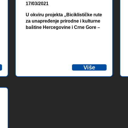
17/03/2021
U okviru projekta „Biciklističke rute
za unapređenje prirodne i kulturne
baštine Hercegovine i Crne Gore –
Cycling Rural“, finansiranog od
strane Evropske unije, u petak
12.03.2021. godine održan je
Forum aktivnog turizma pod
nazivom „Adriatic Outdoor
Adventure“.
Više