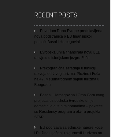
RECENT POSTS
Povodom Dana Evrope predstavljena
nova podstranica o EU finansijskoj
pomoći Bosni i Hercegovini
Evropska unija finansirala novu LED
rasvjetu u istorijskom jezgru Foče
Prekogranična saradnja u funkciji
razvoja održivog turizma: Plužine i Foča
na 47. Međunarodnom sajmu turizma u
Beogradu
Bosna i Hercegovina i Crna Gora ovog
proljeća, uz podršku Evropske unije,
domaćini digitalnim nomadima – pokreće
se Residency program u okviru projekta
STAR
EU podržava zajedničke napore Foče
i Plužina u jačanju sigurnosti i turizma na