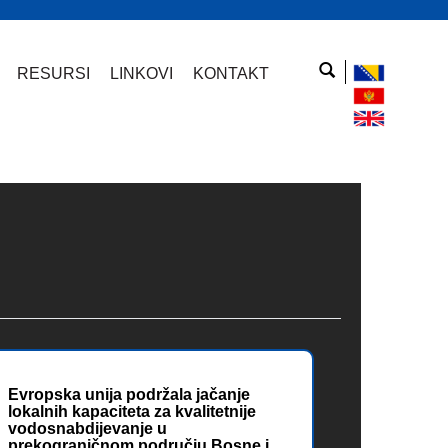
RESURSI
LINKOVI
KONTAKT
Evropska unija podržala jačanje
lokalnih kapaciteta za kvalitetnije
vodosnabdijevanje u
prekograničnom području Bosne i