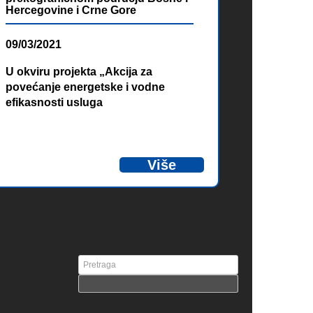
Hercegovine i Crne Gore
09/03/2021
U okviru projekta „Akcija za
povećanje energetske i vodne
efikasnosti usluga
vodosnabdijevanja“, finansiranog
od strane Evropske unije u okviru
IPA programa prekogranične
Više
saradnje Bosna i Hercegovina –
Crna Gora, od 03. do 05. marta
2021. godine održan je online
trening pod nazivom
„Benchmarking za poboljšanje
usluga vodosnabdijevanja u
prekograničnom području Bosne i
Hercegovine i Crne Gore“.